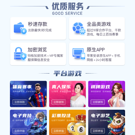
1、赛前准备与双方阵容
在本场比赛之前，辽宁队和深圳队都进行了充
分的赛前准备。辽宁队作为传统强队，一直以
来在联赛中都有不俗表现。他们在技术和战术
层面上不断精进，尤其是在外线投篮和快速反
击方面颇具威胁。而深圳队则以年轻化为主
打，他们注重团队配合，通过灵活多变的战术
来克敌制胜。
辽宁队在首发阵容上派出了全力以赴的明星球
员，如郭艾伦和赵继伟，他们都是球队的重要
得分点。同时，内线大将韩德君也发挥着至关
重要的作用，为球队提供稳定性。而深圳队则
依靠年轻小将王薪凯等人在外线投射能力上的
提升，加上老将沈梓捷作为内线屏障，使得他
们在对抗中并不会显得太过被动。