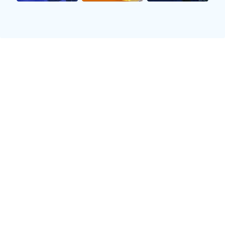
中，这不仅关乎胜负，还涉及到荣誉与骄傲。
因此，每一位球员都希望能在这样的舞台上证
明自己的价值，为球队争光。
2、球员表现与战术分析
本场比赛中，波兹南和标准烈日都有多名优秀
球员，他们在各自位置上发挥至关重要。特别
是在进攻端，两队均有快速突击和准确传递能
力强劲的前锋，为比赛增添了许多看点。波兹
南的一名前锋凭借精准射门屡屡威胁对方球
门，而标准烈日则靠灵活多变的攻击组合寻找
机会。
战术方面，波兹南采用了高位压迫策略，通过
快速回收控球权来限制标准烈日的发展空间。
而标准烈日则更倾向于控制中场，以稳健防守
为基础，通过反击寻找破门良机。这种截然不