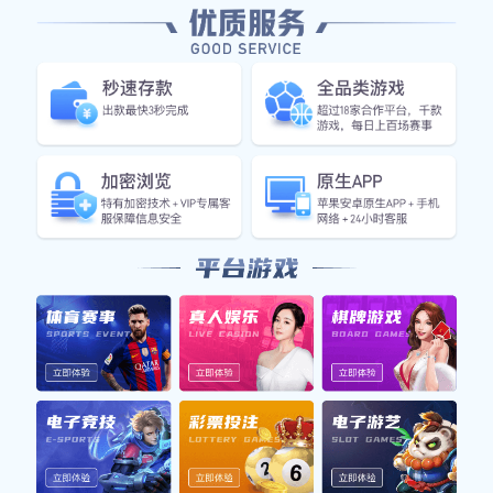
1、两队历史交锋背景
波兹南足球俱乐部成立于1920年，拥有悠久
的历史和丰富的荣誉积累，而标准烈日作为比
利时联赛的一支劲旅，自然也有着辉煌的过
去。两支球队在欧洲赛场上曾多次交手，在这
些交锋中，彼此之间形成了复杂而微妙的竞争
关系。
从过往交锋来看，波兹南在主场作战时表现尤
为抢眼，然而标准烈日在客场同样不甘示弱。
每一次相遇都充满悬念，无论是在友谊赛还是
正式赛事中，两队都能给观众带来不同寻常的
视觉享受。
这种历史渊源使得本场比赛不仅仅是一场简单
的对抗，更像是一种传承与延续。在球迷们心