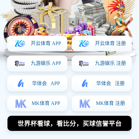
波兹南与标准烈日激战正酣谁将赢
得这场精彩对决的胜利
2025-09-17 19:15:48
在波兹南与标准烈日的对决中，双方展现了出
色的竞技状态与不屈的斗志，使这场比赛成为
了一场备受瞩目的盛宴。本文将从四个方面进
行详细分析：首先是两队的历史交锋记录与背
景，其次是球员个人表现及战术安排，再者是
比赛中的关键时刻和转折点，最后探讨未来两
队的发展潜力与前景。通过这些方面的深入探
讨，我们期望揭示出这一精彩对决的胜利归
属，以及其背后的深意。