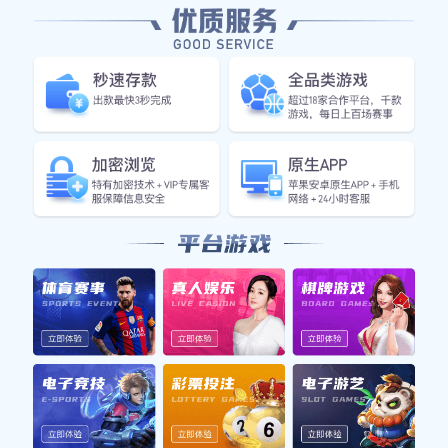
1、战术创新与发展
在现代排球比赛中，战术创新成为决定胜负的
重要因素。西安排球队在这方面表现尤为突
出，他们不断探索新型战术，以适应比赛的发
展趋势。在过去的一年里，球队针对对手的不
同特征进行了深入分析，制定出了一系列灵活
多变的战术方案。这些方案不仅提高了球队在
比赛中的应变能力，也让队员们更加自信。
例如，在面对强敌时，西安排球队常常采用快
速进攻与防守反击相结合的策略，这种风格使
得他们能够迅速打乱对方节奏。同时，他们还
善于利用数据分析，对每一场比赛进行详细研
究，从而找到对手的弱点并加以利用。这种科
学化、系统化的战术研究，让西安排球队始终
保持在竞争前沿。