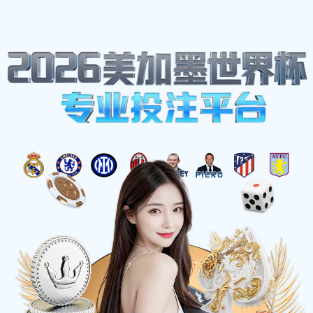
建瓯市琴藏山谷303号
mqxnoq@outlook.com
体育明星
首页
体育明星