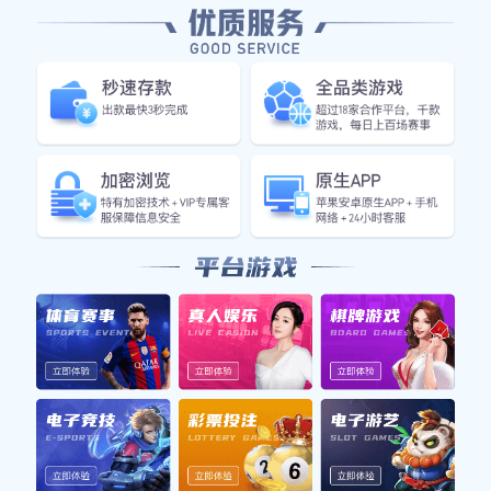
着无数人的生活。
1、第一个小标题
7号球衣作为足球界的重要标志之一，其历史
源远流长。在现代足球发展的过程中，许多知
名俱乐部和国家队开始将这一号码赋予最具才
华和创造力的球员。这种现象不仅提升了该号
码的地位，也让更多年轻人向往成为穿上这件
号码球衣的人。
除了代表个人才能，7号球衣还深刻地体现了
球队文化与价值观。比如，在一些著名俱乐部
中，如曼联或皇家马德里，这一号码往往被视
为荣耀与责任并存的象征，它需要承担起带领
球队前进的重要使命。因此，每当有新的天才
披上这件号码时，都会引发外界对其未来表现