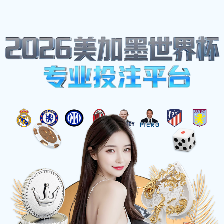
建瓯市琴藏山谷303号
mqxnoq@outlook.com
体育明星
首页
体育明星