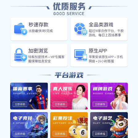
能够更深入地理解那些在绿茵场上追求自由与
表达的非凡人才。
1、标签与球员身份
在职业足球中，标签通常是人们对球员的一种
认知方式，它可以包括位置、风格乃至个人魅
力。例如，中锋总是被认为是得分手，而边锋
则被视为快速突破者。然而，这种简化不仅限
制了球员的发展，也使得观众难以看到他们全
方位的才能。许多优秀球员并不只局限于某一
特定的位置或角色，他们常常能在不同情况下
发挥出意想不到的效果。
不少年轻球员从小便被贴上了“天才”或“未来之
星”的标签，这样的压力有时会导致他们在职
业生涯早期失利。因此，打破这些固定印象，