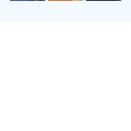
总之，广州网球队在战术设计上充分考虑到了
多样化和灵活性，使得他们在复杂多变的比赛
环境中始终保持竞争力。这种战术上的机动性
不仅提升了全队士气，也令他们更具胜算。
2、队员间协同配合
优秀的团队协作是任何成功运动队伍不可或缺
的一部分。在邀请赛中，广州网球队展现出高
度一致的团队配合，每位球员都能清楚地理解