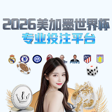
建瓯市琴藏山谷303号
mqxnoq@outlook.com
体育明星
首页
体育明星