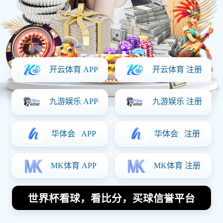
广州网球队在邀请赛中的灵活战术
与表现分析
2025-11-18 09:11:03
本文将对广州网球队在邀请赛中的灵活战术与
表现进行深入分析。文章首先概述了广州网球
队的基本情况及其在邀请赛中的重要性，接着
从四个方面详细探讨了球队的战术灵活性、队
员配合、心理素质以及比赛适应能力。这些因
素共同构成了广州网球队在比赛中取得优异成
绩的重要基础。最后，文章总结了广州网球队
在此次邀请赛中的整体表现，并展望未来的发
展方向和潜力。