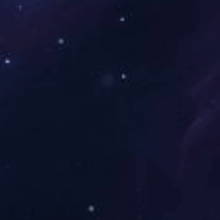
故事；另一方面，他们也可能因此对
这种现象实际上是一种双向传播：电
统体育，将更多年轻人的注意力引向
年轻人的介入而焕发出新的活力。例
时关注电子竞技赛事及其背后的故事
惯。
综上所述，《王者荣耀》中融入大型
是在一定程度上实现文化交融，为不
选择。这对于推动整个社会对电子竞
总结：
通过上述分析，我们可以看到，《王者荣
星，但通过角色设计、跨界合作策划
截然不同但又相互依存的文化进行了