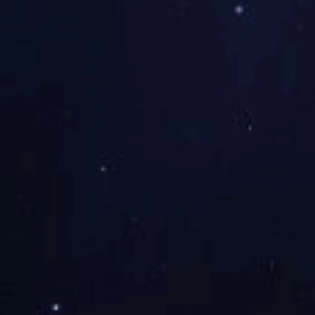
容，还扩展出了更广泛的话题，引起
新的诠释。
总之，在未来，我们期待更多这样的
到电子竞技中，以此推动整个行业发
富有创意性的产品体验。同时，相信
爱竞争的人创造无限可能！
上一篇
上海篮球队总决赛特别报道：从传统强队
下一篇
梅西足球明星明信片的魅力与收藏价值探