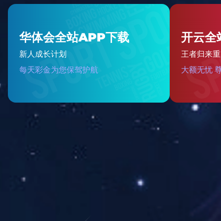
王者荣耀中是否有足
设定探讨
2025-11-20 14:37:39
在当今的游戏市场中，《王者荣耀》
引了无数玩家的关注和参与。伴随着
始涉足这个领域，其中足球明星尤为
荣耀》的游戏体验与角色设定，从多
响的深远意义。我们将从足球明星在
玩家体验与互动以及文化传播与影响
足球明星如何丰富了《王者荣耀》的
影响力。