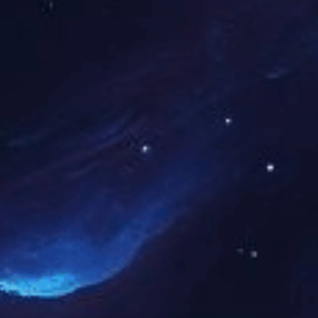
这种互动不仅限于虚拟环境，还扩展
户分享他们使用特定英雄时获得胜利
种不同文化之间产生共鸣。同时，这
耀》，进一步扩大其影响力和用户基
最后，通过这种方式培养起来的社区
讨论战术时，不少年轻人在交流过程
现文化上的融合，并形成一种新的社
极作用，也为未来潜在的发展奠定良
VSport体育
4、文化传播与影响
从文化传播角度看，《王者荣耀》中
交流。随着中国电竞行业的发展，以
更多年轻人关注到这项新兴职业，同
层次的思考。一方面，他们可能会因