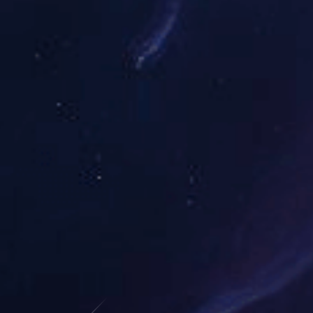
最后，部分角色还会借用一些体育元素
作，使得玩家可以更加直观地感受到
能，也增强了游戏体验，为那些热爱
玩《王者荣耀》。
2、跨界合作与市场
近年来，《王者荣耀》不断寻求与各
作，以增强品牌影响力。其中，与知
态。这类合作不仅推动了游戏宣传，