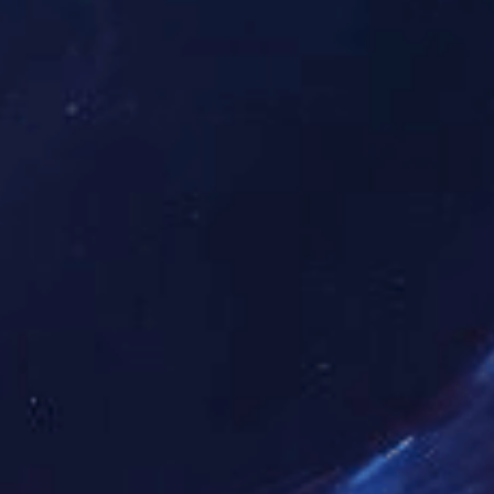
晓广州羽毛球队荣登第九名
荣耀榜单
2026-01-04 18:10:02
现役足球明星身价排行榜揭
示全球顶级球员的市场价值
与转会潜力
2025-12-25 05:15:51
揭秘足球明星豪宅地址背后
的奢华生活与隐秘故事
2025-12-24 11:32:58
足球界的道德底线谁是最缺
德的明星球员排行榜
2025-12-23 18:15:15
战神七号背后的足球明星是
谁揭秘他的传奇故事与成就
2025-12-23 01:52:12