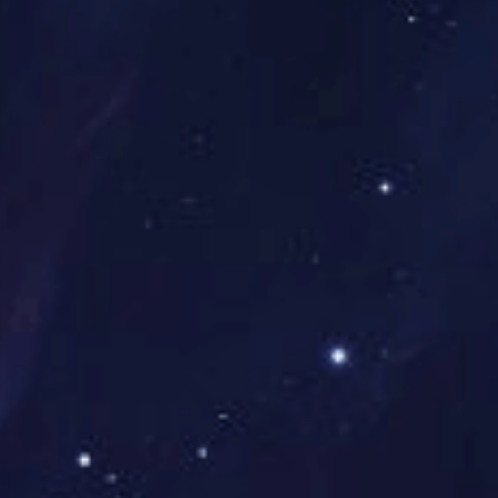
进行技能设置，例如“传球”或“射门”等动
竞技体育带来的快感。这不仅丰富了角色技
足球的玩家提供了一种新的视角去理解和游
推广
大体育品牌及知名运动员之间开展跨界合
名足球俱乐部或球星进行联动活动已成为常
还吸引了众多喜欢足球的人群加入到《王者