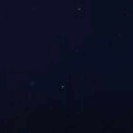
大众讨论，使得品牌形象得以提升并得到全
成功案例出现，将其他领域的大牌元素引入
展，并让广大消费者享受到更加丰富多彩且
这股潮流将持续下去，为更多热爱生活、热
到现代化转型的成功之路
讨