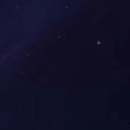
现实中的球队或球星产生兴趣。
子竞技作为一个新兴娱乐形式，通过融合传
这些经典项目。而与此同时，传统体育也因
如，当年轻人在观看直播时，他们可能会同
，这样就形成了一种跨越领域的新型消费习
体育项目如足球，不仅丰富了游戏内容，更
同类型消费者提供更加全面、多元化的信息
技及传统体育认知水平都有重要意义。
耀》中虽未直接体现出具体 Fußball 明
以及独特的用户体验等手段，有效地将两种
融合。在这个过程中，不仅丰富了游戏内