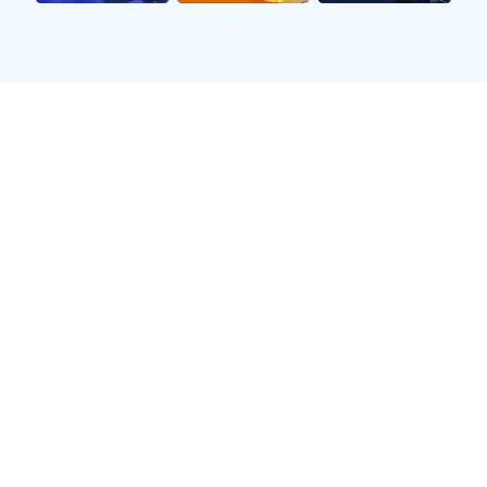
后来，他还被国家队征召，多次代表国家参加
国际大赛。在这些重要赛事中，他不仅为球队
取得佳绩，更凭借个人出色表现赢得广泛赞
誉。他的一系列精彩进球和助攻，让人们对他
的未来充满期待。
2、个人荣誉与成就