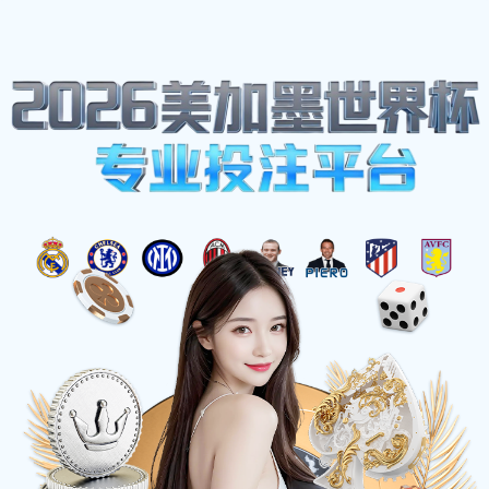
建瓯市琴藏山谷303号
mqxnoq@outlook.com
体育明星
首页
体育明星