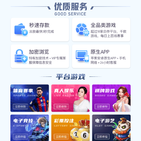
无威胁。这样的表现不仅让人怀疑，这支曾经
的德甲劲旅是否已经丧失了昔日的风采？
多特蒙德的惨败不仅暴露了球队战术上的漏
洞，也揭示了队内士气的低迷。新赛季伊始，
球队正处于一个调整和磨合的关键期，但这场
惨败显然给球队的信心和士气带来了巨大的打
击。教练组必须在短时间内找到问题的根源，
并迅速采取措施加以改善，否则，这场失败可
能只是一个更大危机的开始。