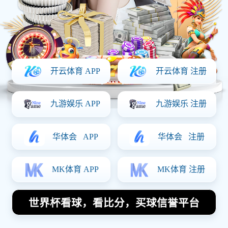
湖人对阵国王精彩直播信息全解析
助你不错过每一个瞬间
2025-07-21 20:24:20
本文将对湖人与国王的精彩对决进行全方位的
直播信息解析，帮助球迷们不错过比赛中的每
一个瞬间。首先，我们将回顾湖人和国王这两
支球队的历史背景与当前状态，为观众提供赛
前情报。接着，分析比赛直播的平台及其特
点，包括观看方式和互动功能，确保球迷们能
实时参与其中。此外，我们还会探讨比赛过程
中值得关注的关键时刻，以及如何通过直播评
论区与其他球迷分享感受。最后，我们将总结
本场比赛的重要性及对今后赛季的影响，以期