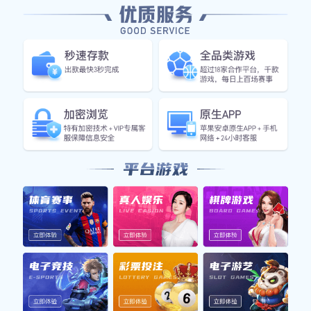
此大的关注。
1、比赛前瞻与背景
在这场备受期待的对决之前，法国和巴拿马两
国球队已经进行了充分准备。法国作为传统足
球强国，其青训系统历来被誉为世界一流，而
巴拿马则以其顽强的拼搏精神而闻名。双方在
赛前发布会上都表示出强烈的胜利欲望，每位
年轻球员也都希望借此机会向外界证明自己的
实力。
此外，这场比赛也承载着各自国家足球未来的
希望。法国队拥有多位技艺精湛的小将，而巴
拿马队则展现出团结一致、不屈不挠的团队精
神。这种鲜明的对比使得比赛更加引人注目，
也为球迷们提供了一次难得的视觉盛宴。