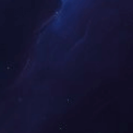
载着巨大的期望。在社交媒体上，各大平台
胜的渴望。尤其是在经历了一段低谷后，现
了他们对夺冠前景的信心。
多新粉丝加入这个大家庭。这对于俱乐部的
群体不仅能增加收入，也能够提升品牌价
展现魅力与实力的一次绝佳契机。
比赛就像是一种文化体验，无论是老粉丝还
四溢。因此，这不仅是一场简单的足球赛
重要活动，让我们拭目以待！