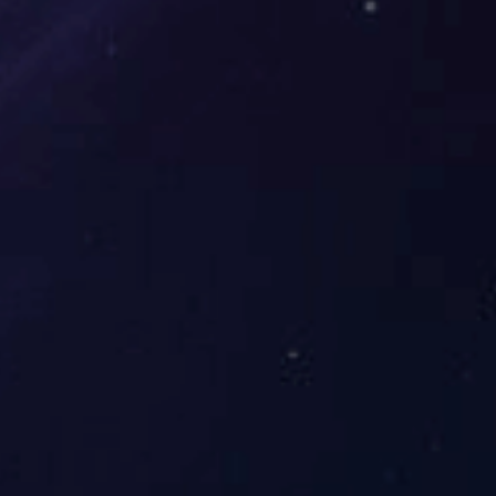
亚，将不仅仅是一场普通比赛，而是承载着
挥主场优势、保持良好的团队状态，应对来
迷们满怀期待和支持，无疑让这次较量充满
充满斗志与激情的队伍，会继续追寻荣耀，
这就是足球，它让我们团结，让我们欢呼，
乓球的巅峰对抗魅力
战术较量与球星表现分析