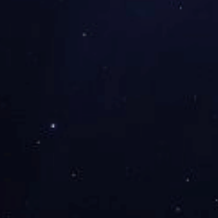
导航
首页
VSport - 胜利因您更精彩✅🏆
『hnyqlvyou.com』🏆✅是世界顶
解读VSp
级真人游戏让生活更精彩!VSport
体育热
为国内游戏玩家打造的全球最顶级
体育明
乐趣游戏APP,提供下载、入口、首
页、平台、登陆、官网、二十四小
服务方
时专属客服在线服务!全球最安全,
接洽VS
最信誉,最公平的平台运营商!
线官网
mqxnoq@outlook.com