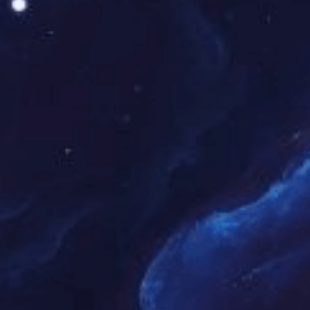
，因此在训练和比赛中更加努力，这种拼搏
的挑战
并非易事。他们虽然是下游球队，但仍需认
会面临诸多不利因素，如长途旅行带来的疲
他们必须做好充分准备，以求在诺坎普创造
亚与巴萨之间存在明显差距。不过，这并不
，一切皆有可能，只要抓住机会，就有可能
，应对强大的敌人，并寻找反击机会。
次宝贵锻炼。有时候，即便结果不尽如人
够提高自身实力，也能激发队伍凝聚力，为
对困难，他们依然会以积极姿态迎接挑战。