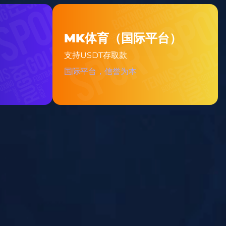
导航
首页
解读VSport
体育热点
体育明星