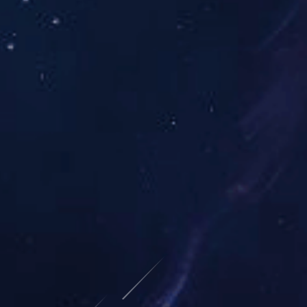
胜率，这使得他们在面对任何对手时
队，他们理应把握住这个机会，全力
其次，在诺坎普进行比赛时，球迷们
走上绿茵场时，耳边响起的是海量歌
气，让他们更加专注于比赛。同时，
使其难以发挥出最佳水平。