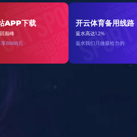
亚力争全取三分展现冠军气
迎战穆尔西亚，这是一场备受期待的对决。
对手穆尔西亚，自然希望全取三分，展现其
析这场比赛的意义与影响，包括巴萨的主场
战以及球迷的期待。通过这些方面，我们可
以及巴萨在争冠路上的决心与信念。
主场优势。无论是历史战绩还是现场氛围，
几个赛季中，巴萨在主场取得了相当可观的