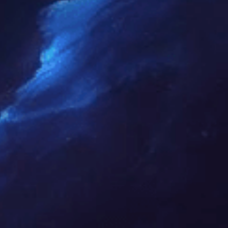
姓戈的足球明星有哪些他们
的成就与影响力分析
2025-12-22 08:10:33
西安排球队在排球配合排行
榜中荣获第二名的辉煌成就
2025-12-21 16:32:08
阿根廷足球明星在FIFA舞台
上的辉煌成就与传奇故事
2025-12-21 00:43:04
索契冬奥会期间足球明星的
精彩表现与影响力分析
2025-12-20 09:01:38
足球明星侧身照片头像展现
运动魅力与个性风采的完美
结合