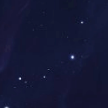
针对性的战术安排，以最大程度地利用熟悉
成了巴萨无形中的优势，使得他们在面对穆
态。近年来球队经历了一些波动，但本赛季
几场比赛中，他们表现出色，不仅进攻端火
种良好的状态为迎战穆尔西亚打下了基础。
也是关键因素之一。他们不仅能够为球队贡
轻队员树立榜样。当每个人都能充分发挥自
而形成良性的循环。
教练团队成功调动起了每位球员的积极性。