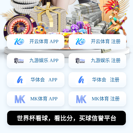
荷兰女足对阵瑞典女足精彩比赛视
频回顾与分析
2025-08-29 06:43:47
本文将对荷兰女足与瑞典女足之间的一场精彩
比赛进行全面回顾与分析。比赛不仅展现了两
队的技术水平和战术素养，还体现了女子足球
在全球范围内日益提升的竞争力。文章将从比
赛背景、球队战术、关键球员表现以及赛后反
响四个方面深入探讨这场赛事，以期为读者呈
现一个全面而深入的视角。通过对比赛视频的
细致分析，我们可以更清晰地了解荷兰女足和
瑞典女足在当今女子足球领域中的地位及其未
来的发展潜力。