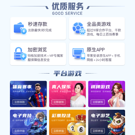
友打入首粒进球。梅西又在第25分钟和第60
分钟分别用一记精彩的远射和一次巧妙的传
中，帮助巴萨打入了另外两粒进球。在比赛的
最后阶段，梅西更是凭借个人能力突破了马竞
的防线，打入了个人的第四球，彻底锁定了胜
局。
梅西的这一表现不仅让巴萨的胜利变得更加辉
煌，也成为了他职业生涯中的一个重要里程
碑。他在比赛中的四次参与进球，充分展示了
他在场上的全面能力和超凡技艺。这一成绩让
梅西在历史射手榜上的位置进一步上升，也让
他成为了西甲历史上首位单场独造四球的球
员。这一伟大成就，不仅是对梅西个人能力的
高度认可，也标志着巴萨在面对强敌时的绝对
实力。