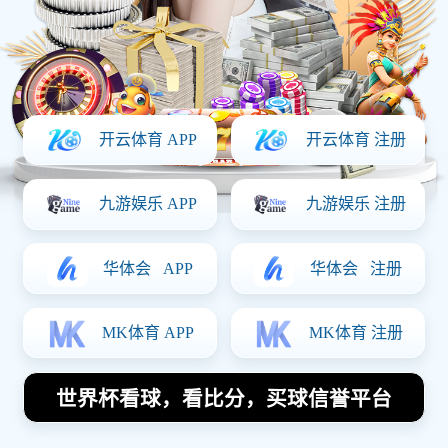
俄罗斯对阵沙特半场竞猜分析与投
注策略分享
2025-09-15 16:52:38
在足球比赛中，竞猜和投注的策略往往能够影
响到最终的结果。本文将围绕“俄罗斯对阵沙
特半场竞猜分析与投注策略分享”展开深入探
讨。在这篇文章中，我们将从四个方面进行剖
析：一是两队的历史交锋与近期状态；二是球
队战术与阵容分析；三是主客场因素及其影
响；四是赔率分析与投注建议。通过这些分
析，读者不仅可以更好地理解这一场比赛，还
能为自己的投注决策提供有价值的参考。