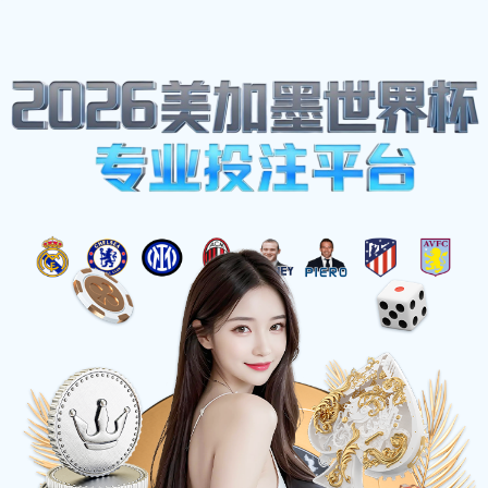
建瓯市琴藏山谷303号
mqxnoq@outlook.com
体育热点
首页
体育热点