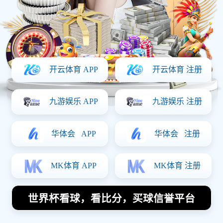
足球明星们的搞笑扭打大赛谁才是
真正的拳王与球场搞笑之王
2025-10-11 08:28:10
在足球的世界里，球场上的明星们不仅以其高
超的技术和精彩的比赛而闻名，还因其幽默感
和搞笑事件而备受喜爱。本文将围绕“足球明
星们的搞笑扭打大赛”这一主题展开讨论，探
讨谁才是真正的拳王与球场搞笑之王。文章将
从四个方面进行详细阐述：首先，我们将回顾
一些经典的搞笑扭打事件；其次，分析这些事
件背后的趣味性与影响；第三，评估各位明星
在这些事件中的表现；最后，总结谁是最后的
赢家，以及他们对球迷和公众形象的影响。通