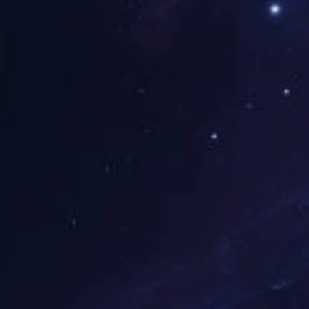
3、战术实施分析
西安乒乓球队在本次邀请赛中的战术
点制定了一系列针对性的战术，使得
对速度快且攻击力强的对手时，采用
机会。
同时，在双打项目中，教练特别强调
练习提高彼此间的信息传递效率。这
敌方防线，大幅提升胜率。
此外，对于临场变化应变能力也显得
出调整，比如选择不同类型旋转球或
种灵活应变不仅展现出教练组高超的
重要性。
VSport
4、未来发展方向