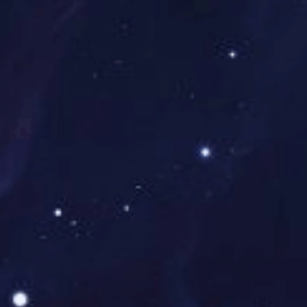
每位选手都能以最佳状态参赛，这种科学管
出了高水平的个人技术。例如主力选手李
策略，在对阵多个实力强劲的对手时成功取
了关键分数。
深刻印象。作为一名年轻选手，他在比赛中
重要分数。尤其是在关键局面下，他能够把
好的心理素质同样值得肯定。在面临压力和
求解决方案，这种心理韧性使得他们能够在
响。