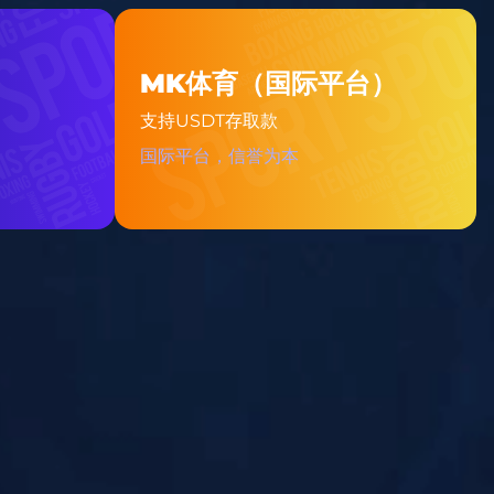
导航
首页
解读VSport
体育热点
体育明星