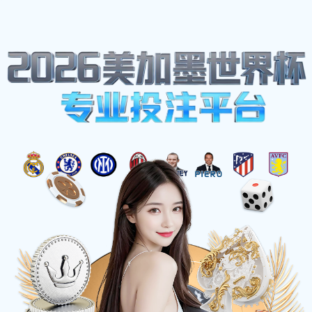
建瓯市琴藏山谷303号
mqxnoq@outlook.com
体育热点
首页
体育热点