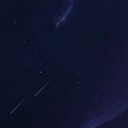
14岁时，他被邀请加入巴西著名球
专业教练的指导，还结识了一群志同
术视野，也让他学会了团队合作的重
2、职业生涯初期
2001年，年仅19岁的卡카正式签
出了惊人的潜力和出色的比赛表现。
了教练和球迷们的信任。2005年
联赛冠军，并获得“最佳年轻球员”的
随后，欧洲多家顶级俱乐部开始关注
在转会至AC米兰后，卡卡迎来了职