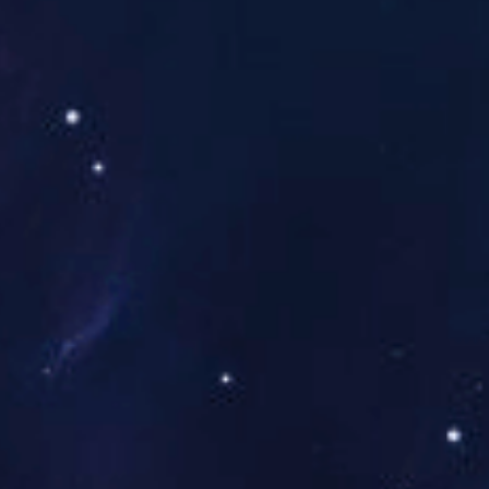
名教师，从小便注重教育与运动。在这样的
足球的热爱。他在邻里球场上追逐梦想，展
生涯打下了坚实基础。
年俱乐部，在这里，他接受了系统化的训
能，同时也培养出了对胜利的不懈追求。尽
现，卡卡迅速脱颖而出，引起了各大俱乐部