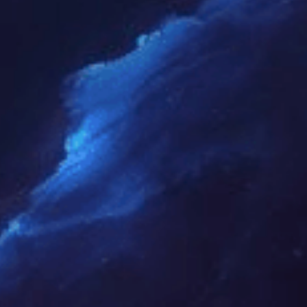
姓戈的足球明星有哪些他们
的成就与影响力分析
2025-12-22 08:10:33
西安排球队在排球配合排行
榜中荣获第二名的辉煌成就
2025-12-21 16:32:08
阿根廷足球明星在FIFA舞台
上的辉煌成就与传奇故事
2025-12-21 00:43:04
索契冬奥会期间足球明星的
精彩表现与影响力分析
2025-12-20 09:01:38
足球明星侧身照片头像展现
运动魅力与个性风采的完美
结合