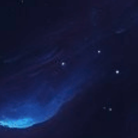
家马德里后，再次证明自己能够适应
国家队方面，他也坚持不懈地追求更
VSport
4、退役后的影响与
2017年，当宣布退役时，全世界
却并没有消失。退役后的他开始投身
帮助的人。同时，他也积极参与各种
动体育事业的发展。
此外，作为一位曾经的足坛巨星，他
自己的经验来激励年轻一代。他希望
定能够实现梦想。这样的精神力量，
未来培养出更多优秀人才提供动力。
与此同时，在社交媒体上活跃的信息