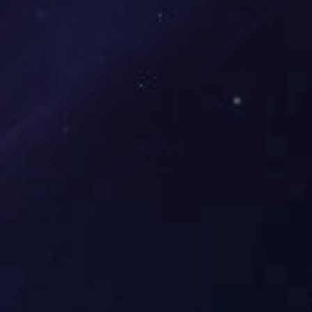
得，使人们对于足球有更深入了解，也拉近
，这也是一种新的责任感，让人更加钦佩这
巅峰，再到退役后的奉献与影响，粤语足球
运动员应具备的人格魅力与社会责任感。他
坚定信念激励着后来者继续奋斗，不断超越
长河中，相信每一个真正热爱足球的人都会
传奇人生及辉煌成就必将在世间流传久远，为未
：只要心怀梦想，坚持不懈，就一定能够创