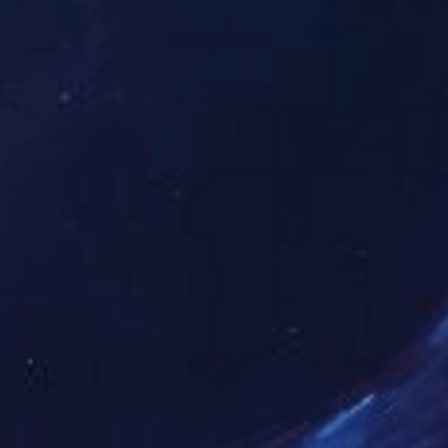
晓广州羽毛球队荣登第九名
荣耀榜单
2026-01-04 18:10:02
现役足球明星身价排行榜揭
示全球顶级球员的市场价值
与转会潜力
2025-12-25 05:15:51
揭秘足球明星豪宅地址背后
的奢华生活与隐秘故事
2025-12-24 11:32:58
足球界的道德底线谁是最缺
德的明星球员排行榜
2025-12-23 18:15:15
战神七号背后的足球明星是
谁揭秘他的传奇故事与成就
2025-12-23 01:52:12