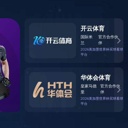
t官网入口vsport体育在线官网
立即预约