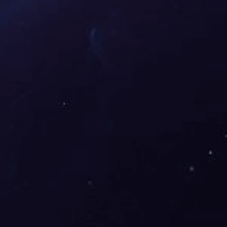
姓戈的足球明星有哪些他们
的成就与影响力分析
2025-12-22 08:10:33
西安排球队在排球配合排行
榜中荣获第二名的辉煌成就
2025-12-21 16:32:08
阿根廷足球明星在FIFA舞台
上的辉煌成就与传奇故事
2025-12-21 00:43:04
索契冬奥会期间足球明星的
精彩表现与影响力分析
2025-12-20 09:01:38
足球明星侧身照片头像展现
运动魅力与个性风采的完美
结合