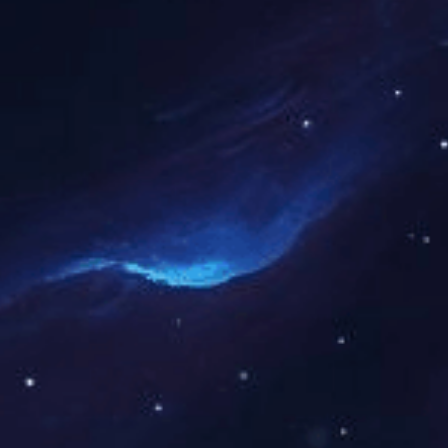
胜利，更是他们默契合作的完美体现
整个团队，没有队友们的支持，我不
同奋斗，这才是成功的关键。”
孙铭徽的出色表现和球队的团结一致
这场逆转胜利，让人们看到了篮球比
和坚定的信念，使得他们能够在强敌
总结来看，这场比赛不仅是孙铭徽个
在未来的比赛中，我们有理由期待这
多辉煌的时刻。
上一篇
曼联正式宣布退出尤文引援竞标，球迷纷
下一篇