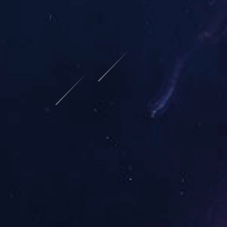
个不看人的传球，精准地找到了埋伏
稳稳地入网。这一瞬间，点燃了全场
到了下半场，比赛进入了白热化阶段
的进攻配合，比分再次拉开。此时，