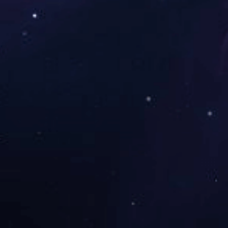
巴西美洲杯热身赛战胜奥地利夺冠：绿茵
导航
首页
VSport - 胜利因您更精彩✅🏆
『hnyqlvyou.com』🏆✅是世界顶