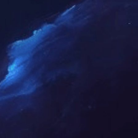
晓广州羽毛球队荣登第九名
荣耀榜单
2026-01-04 18:10:02
现役足球明星身价排行榜揭
示全球顶级球员的市场价值
与转会潜力
2025-12-25 05:15:51
揭秘足球明星豪宅地址背后
的奢华生活与隐秘故事
2025-12-24 11:32:58
足球界的道德底线谁是最缺
德的明星球员排行榜
2025-12-23 18:15:15
战神七号背后的足球明星是
谁揭秘他的传奇故事与成就
2025-12-23 01:52:12