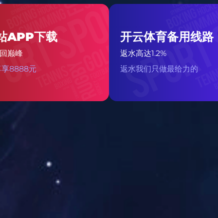
契，带领球队逆转击败强敌
徽的表现令人瞩目。他不仅展现了超强的个
的默契合作，使得他们在关键时刻逆转了局
赛注定会成为经典，被球迷们反复回味。
的状态。他灵活的突破和精准的投篮，让对
很快适应了孙铭徽的节奏，采用包夹战术，
示出了他作为一名优秀球员的全方位素质。
找机会，与队友配合，撕开对手的防线。
赛中尤为明显。他与内线大将的几次精妙配
近。尤其是在一次关键的快攻中，孙铭徽一