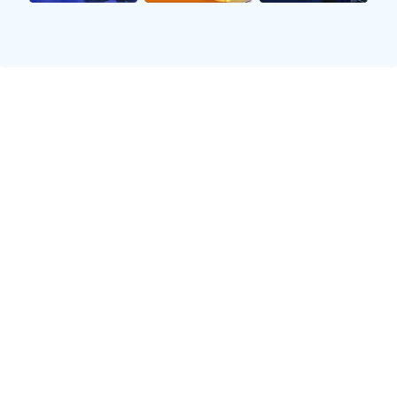
从技术层面来看，马刺注重团队配合，而快船
则以个人能力见长，这种风格上的差异使得他
们之间的较量充满悬念。无论是历史还是现
状，两队都有着各自独特之处，使得这一对决
显得更加引人注目。
2、关键球员表现亮眼
在这场系列赛中，双方核心球员的发挥至关重