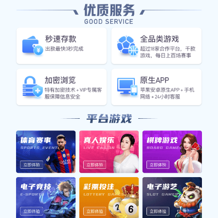
来的激动人心的时刻。
1、职业生涯回顾
本泽马自2009年加盟皇家马德里以来，一直
是球队进攻端的重要支柱。他凭借着出色的脚
下技术和敏锐的进攻意识，在西甲联赛和欧洲
赛场上屡次为球队立下赫赫战功。本泽马不仅
是球队历史上的最佳射手之一，还曾帮助球队
赢得多个重要奖杯，包括欧冠、联赛冠军等，
这些成就使他成为了足坛的一代巨星。
随着时间推移，本泽马逐渐从一名年轻小将成
长为球队核心。他在比赛中展现出的稳定性和
关键时刻把握机会的能力，让他赢得了教练和
队友们的高度信任。在过去几个赛季中，本泽
马不仅个人数据优异，更是在关键比赛中屡次