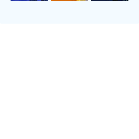
相较之下，史帕尔虽然整体实力偏弱，但他们
主场作战时往往能够激发出更大的潜力。球队
需要全力争取主场胜利，以积累更多积分，从
而摆脱降级区的困扰。这种强烈的求胜欲望无
疑会为比赛增添不少悬念。
2、球队现状及阵容分析
进入赛季后半段，两队的状态差异开始显现。