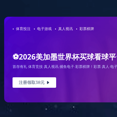
建瓯市琴藏山谷303号
m
首页
解读VSport