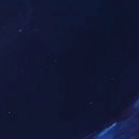
晓广州羽毛球队荣登第九名
荣耀榜单
2026-01-04 18:10:02
现役足球明星身价排行榜揭
示全球顶级球员的市场价值
与转会潜力
2025-12-25 05:15:51
揭秘足球明星豪宅地址背后
的奢华生活与隐秘故事
2025-12-24 11:32:58
足球界的道德底线谁是最缺
德的明星球员排行榜
2025-12-23 18:15:15
战神七号背后的足球明星是
谁揭秘他的传奇故事与成就
2025-12-23 01:52:12