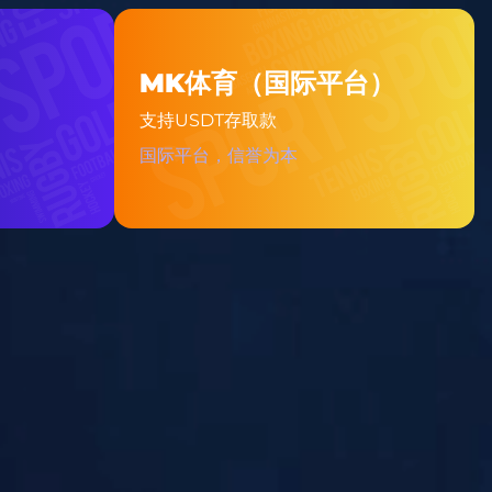
导航
首页
解读VSport
体育热点
体育明星