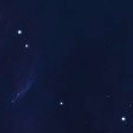
，从小便对这项运动展现出浓厚的兴趣。他
球生涯，凭借灵活的身体素质和敏锐的比赛
角。这段时期，他不仅积累了丰富的比赛经
基础。
俱乐部相中，并加入青训体系。在这里，他
水平与战术理解能力。同时，他也结识了一
相互激励，让彼此在足球道路上都走得更