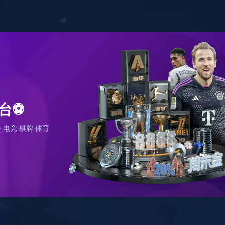
qxnoq@outlook.com
体育热点
体育明星
服务方向
接洽VSpor
体育热点
首页
体育热点