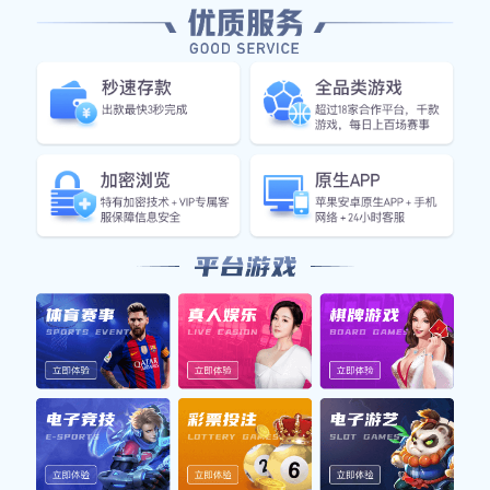
意义。
1、个人成就
首先，托尔多和迪达在个人成就上都有着辉煌
的记录。托尔多作为意大利国家队的一员，他
参加了2000年和2004年的欧洲杯，并且在
2006年世界杯上表现出色，帮助意大利夺得
冠军。他以出色的扑救能力和临场指挥能力而
闻名，同时还曾获得过多个最佳门将奖项，这
些都为他的职业生涯增添了光彩。
相比之下，迪达同样不甘示弱。他不仅是巴西
国家队的重要成员，还参与了1999年美洲杯
及2002年世界杯，并帮助球队夺得了后者的
冠军。此外，他在AC米兰期间也屡次获得国
内外重要赛事的最佳门将称号，这使得他成为