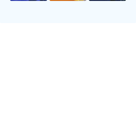
当时世界足坛最顶尖的守门员之一。
总而言之，两位门将在个人成就上的表现都极
为卓越，但托尔多因其在国家队中的关键角色
而稍显领先。不过，单纯从个人荣誉来看，他
们其实是在同一水平线上，各具特色。
2、球队荣誉
接下来，我们来看看两位球员所效力球队所获
得的荣誉。托尔多大部分时间为佛罗伦萨和国
际米兰效力，在这段时间内，他帮助国际米兰
赢得了多个联赛冠军及欧冠奖杯。在他的努力
下，国际米兰重新崛起并成为意甲联赛的一支
强队，为球队带来了许多辉煌战绩。
而迪达则是在AC米兰度过了他职业生涯中最
辉煌的一段时间。他不仅帮助球队赢得了意甲