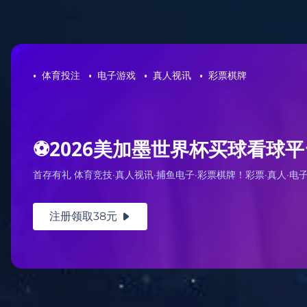
建瓯市琴藏山谷303号
m
首页
解读VSport