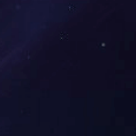
得期待。
层出不穷，因此如何保持稳定发挥，将是决
要继续保持谦逊，不断学习，以适应不断变
鲁文·迪亚斯用实际行动证明了一切努力都是
现自我价值，同时也带动周围人共同进步。
键时刻，都深刻体现出他的韧劲和执着精
的人所必需具备的重要素养。
一个顶尖运动员背后的付出与坚持是何等艰
可以从鲁文身上汲取力量，无论身处何种境
于自己的辉煌时刻。期待未来能看到更多像
坛增添更多精彩瞬间！