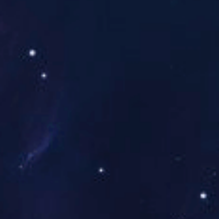
小孩，他常常在街头和同伴们踢球，那时候
逐梦想，他加入了当地的一家青训俱乐部，
极高的学习能力和适应能力。他不仅仅关注自
的特点。这种全面发展的心态，为他日后的
也受到了一些前辈球员的影响，他们传授给
己的水平。