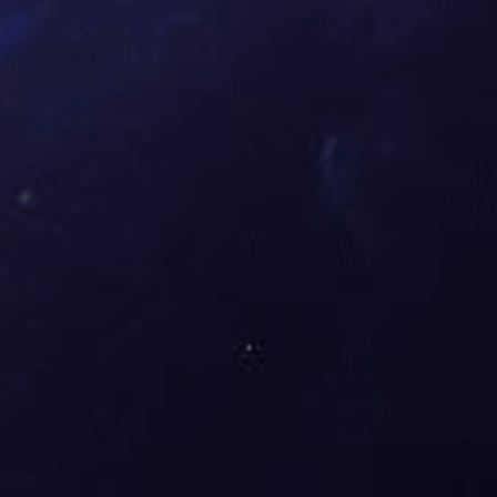
2025-12-19 16:35:45
中国七号足球明星世界杯盛
况空前展现年轻力量与激情
梦想
2025-12-16 13:53:08