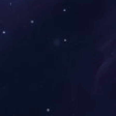
积累，相信未来几年的发展会更加值
同时，由于足坛瞬息万变，各种挑战
定其职业生涯走向的重要因素。他需
化的新环境，从而实现更高目标。
总结：
综上所述，从青涩小将到足坛巨星，
值得的。他通过坚持不懈地奋斗，实
无论是早期经历还是职业生涯中的关
神，而这些品质正是每一个渴望成功
回顾整个蜕变过程，我们可以看到，
辛。而对于广大年轻球员而言，他们
遇，只要持之以恒，就有可能迎来属
鲁文一样优秀的新星崭露头角，为足