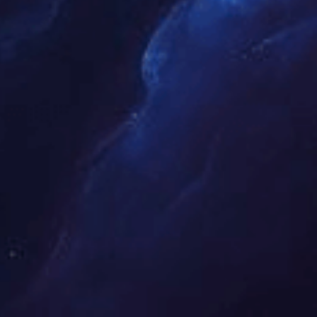
素之一。在面对强敌时，他总能保持冷静沉
重自身状态调整，通过科学训练与合理饮食
始终保持良好的表现并持续进步。
展望
个个人荣誉，包括英超最佳年轻球员奖，以及
不仅证明了他的实力，也让越来越多的人开
时，在国家队层面上，他也曾帮助葡萄牙夺
。
未来而言，鲁文依然充满斗志。他希望能够
取在国家队层面创造新的辉煌。此外，提高
一步努力的重要方向。随着年龄增长和经验