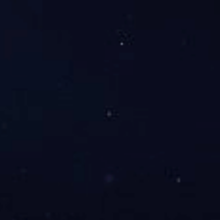
找到我们
建瓯市琴藏山谷303号