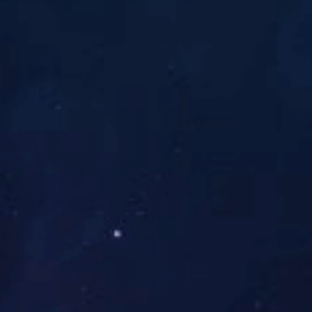
服务方向
接洽VSport官网入口vsport体育在
线官网
热门新闻
足坛传奇人物盘点足球明星
的辉煌与成就解析
2026-01-09 22:25:57
羽毛球心理素质评比结果揭