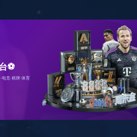
qxnoq@outlook.com
体育热点
体育明星
服务方向
接洽VSpor
体育热点
首页
体育热点