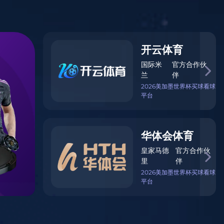
t官网入口vsport体育在线官网
立即预约