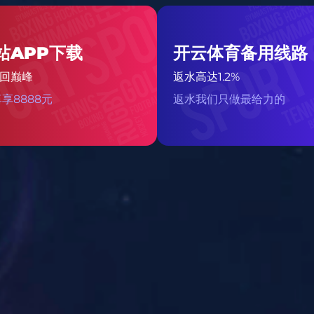
酣WCBA联赛精彩对决引
广东队展开了一场激烈的对决，这场比赛吸引
为传统强队，凭借其顽强的拼搏精神和丰富
开了殊死搏斗。赛事中的精彩瞬间、战术上
，都让这场比赛成为了当日最受关注的话题
、战术分析以及球迷反应四个方面详细探讨
人难忘的篮球盛宴。
竞技状态，尤其是在开局阶段，八一队迅速