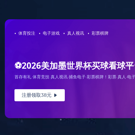
建瓯市琴藏山谷303号
m
首页
解读VSport