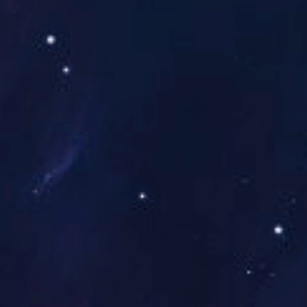
建立起早期领先优势。广东队则通过紧逼防
整战术，希望能扭转局势。
胶着，让观众们心潮澎湃。在关键时刻，两
队协作能力，不断创造得分机会。上半场结
留下了更多悬念。