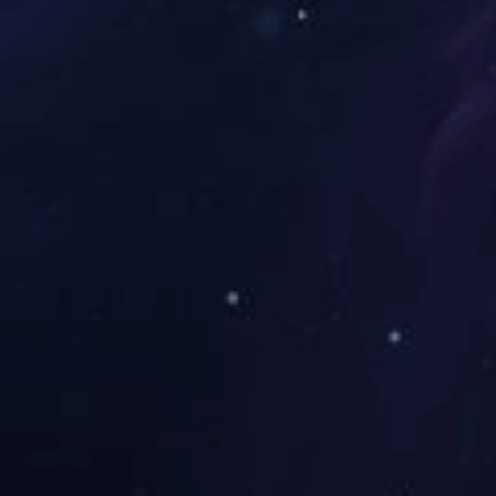
综上所述，本场八一队与广东队之间
更为广大观众带来了无尽欢乐。从各
且值得铭记的重要经历。不论是激烈
篮球的发展潜力及未来希望。
最后，希望这样的高水平赛事能越来
来的快乐，同时也期待两支球队能够
添彩！
上一篇
骑士与老鹰季前赛精彩回放全景分析与比
下一篇
雅典与本菲卡的精彩对决比分结果揭晓分