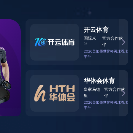
t官网入口vsport体育在线官网
立即预约