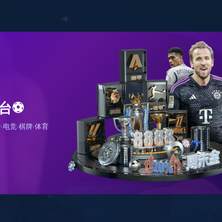
qxnoq@outlook.com
体育热点
体育明星
服务方向
接洽VSpor
体育热点
首页
体育热点