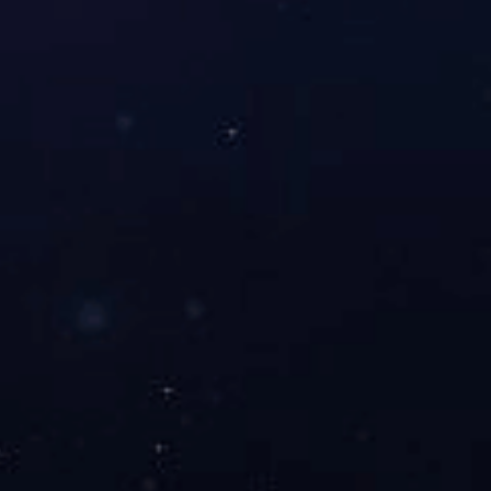
网站地图
XML
ort
点
星
向
port官网入口vsport体育在