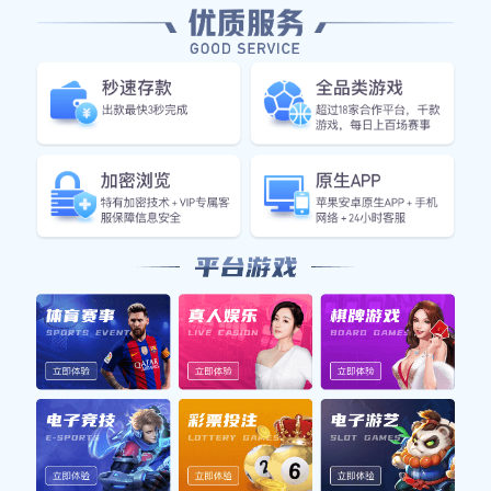
1、球队战术运用分析
本场比赛中，骑士队与老鹰队展现出了各自独
特的战术风格。骑士队在进攻端采取了快速传
导球战术，通过高位挡拆来创造空位投篮机
会。他们利用控卫的突破能力，将防守拉开，
为外线投手提供了充足空间。这种灵活多变的
进攻方式，使得他们能够有效破解老鹰队的防
守布局。
相较之下，老鹰队则更加注重个人能力与配合
的结合。他们通过明星后卫的单打及挡拆配合
来撕扯对方防线，而大个子内线则负责争抢篮
板并进行二次进攻。老鹰队这种以个人技术为
核心，同时兼顾团队配合的打法，让他们在面
对骑士时也能保持一定优势。