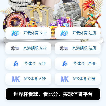
骑士与老鹰季前赛精彩回放全景分
析与比赛亮点总结
2025-09-04 03:29:23
在2023年NBA季前赛中，骑士队与老鹰队之
间的对决为球迷们奉献了一场精彩绝伦的比
赛。本文将从四个方面对这场比赛进行全景分
析，包括球队战术的运用、关键球员的表现、
比赛中的转折点以及教练的战术调整。通过对
这些方面的深入探讨，我们可以更全面地理解
两支球队在新赛季开始前所展现出的实力和潜
力。这场比赛不仅仅是一次季前热身，更是两
支球队在新赛季征程中的一块重要试金石，值
得我们细细回味。