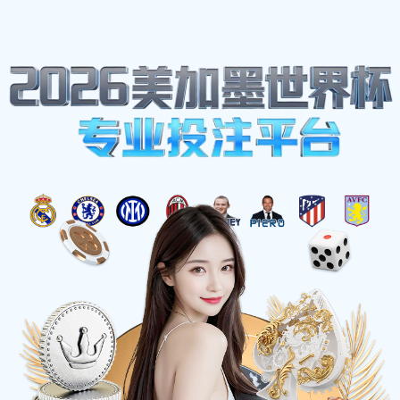
建瓯市琴藏山谷303号
mqxnoq@outlook.com
体育热点
首页
体育热点